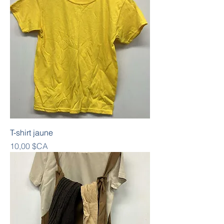
T-shirt jaune
Prix
10,00 $CA