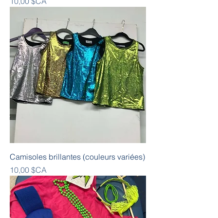
Prix
10,00 $CA
Camisoles brillantes (couleurs variées)
Prix
10,00 $CA