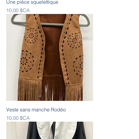
Une pièce squelettique
Prix
10,00 $CA
Veste sans manche Rodéo
Prix
10,00 $CA