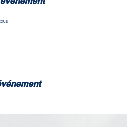
l'événement
tous 
 événement