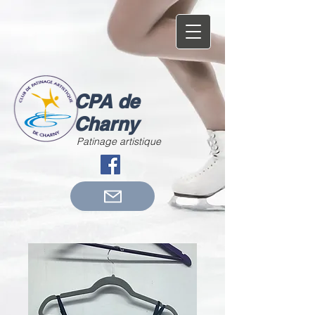
CPA de
Charny
Patinage artistique