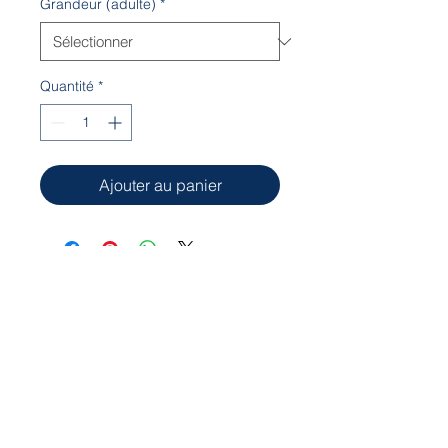
Grandeur (adulte)
*
Quantité
*
Ajouter au panier
Notre local est situé à l'Aquaréna Léo-
Paul Bédard
8001, avenue des Églises
Charny, Québec G6X 1X5
cpacharny@hotmail.com
© 2023 CPA de Charny