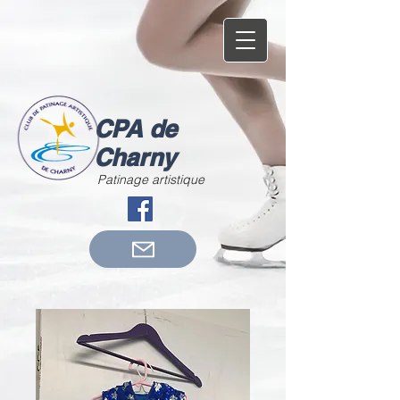
CPA de
Charny
Patinage artistique