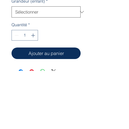
Grandeur (enfant)
*
Quantité
*
Ajouter au panier
Notre local est situé à l'Aquaréna Léo-
Paul Bédard
8001, avenue des Églises
Charny, Québec G6X 1X5
cpacharny@hotmail.com
© 2023 CPA de Charny