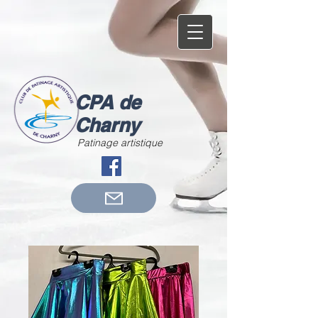
CPA de
Charny
Patinage artistique