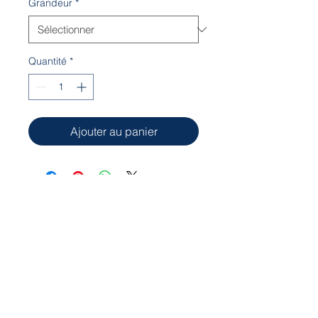
Grandeur
*
Quantité
*
Ajouter au panier
Notre local est situé à l'Aquaréna Léo-
Paul Bédard
8001, avenue des Églises
Charny, Québec G6X 1X5
cpacharny@hotmail.com
© 2023 CPA de Charny