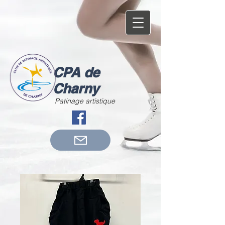
CPA de
Charny
Patinage artistique