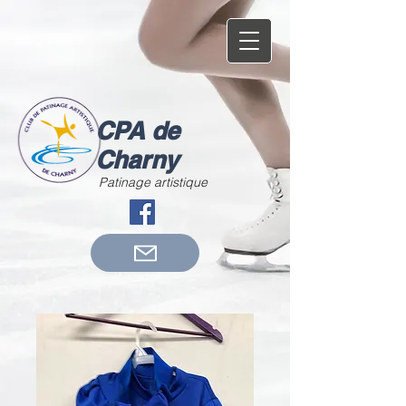
CPA de
Charny
Patinage artistique