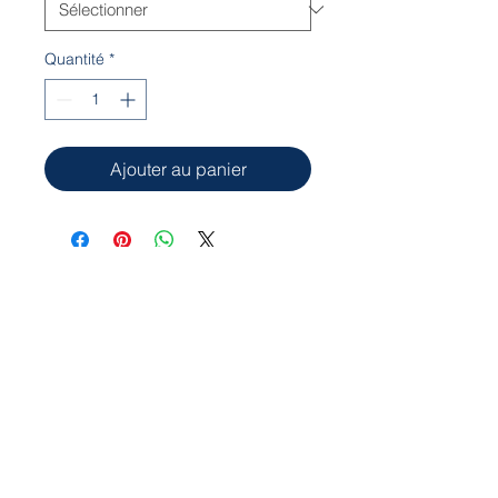
Quantité
*
Ajouter au panier
Notre local est situé à l'Aquaréna Léo-
Paul Bédard
8001, avenue des Églises
Charny, Québec G6X 1X5
cpacharny@hotmail.com
© 2023 CPA de Charny