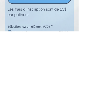
Les frais d'inscription sont de 25$
par patineur.
Sélectionnez un élément (C$)
*
Inscription pour un patineur - C$ 25
Inscription pour 2 patineurs - C$ 50
Inscriptions fermées
Notre local est situé à l'Aquaréna Léo-
Paul Bédard
8001, avenue des Églises
Charny, Québec G6X 1X5
cpacharny@hotmail.com